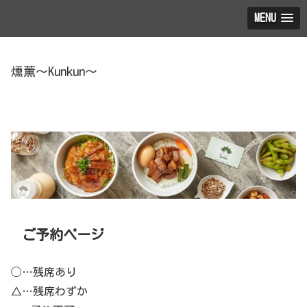
MENU
燻薫～Kunkun～
ご予約ページ
◯…残席あり
△…残席わずか