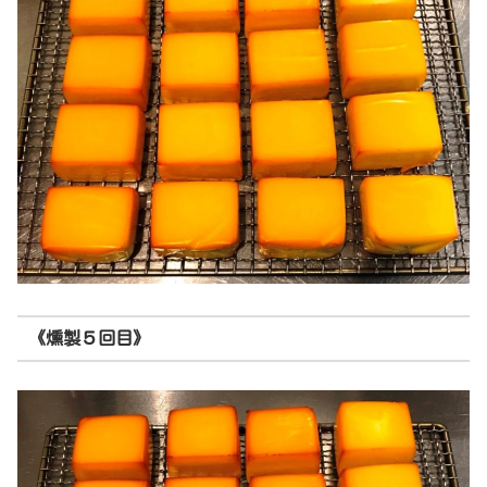
《燻製５回目》