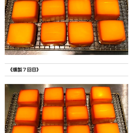
《燻製７回目》