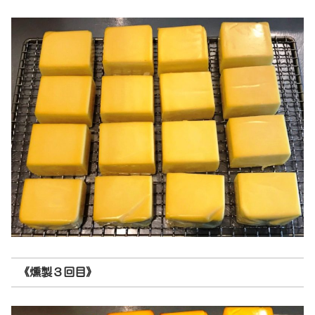
《燻製３回目》