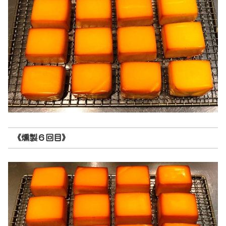
《燻製６回目》