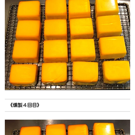
《燻製４回目》